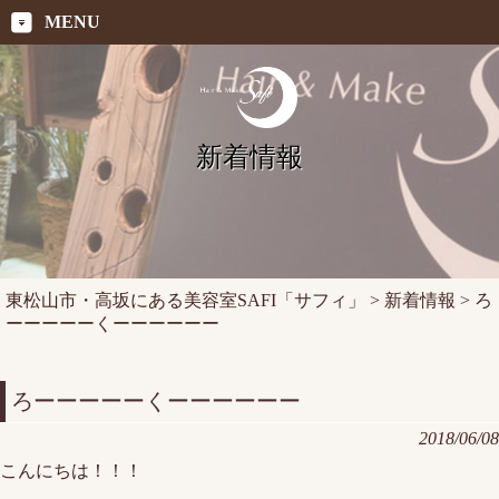
MENU
新着情報
東松山市・高坂にある美容室SAFI「サフィ」
>
新着情報
>
ろ
ーーーーーくーーーーーー
ろーーーーーくーーーーーー
2018/06/08
こんにちは！！！