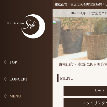
東松山市・高坂にある美容室SAFI「
2020年4月8日 営業と
新着情
報
TOP
東松山市・高坂にある美容室
MENU
CONCEPT
カット 
MENU
スタイリング