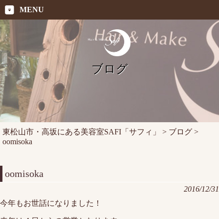
MENU
ブログ
東松山市・高坂にある美容室SAFI「サフィ」
>
ブログ
>
oomisoka
oomisoka
2016/12/31
今年もお世話になりました！