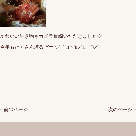
かわいい生き物もカメラ目線いただきました♡
今年もたくさん潜るぞー＼(゜ロ＼)(／ロ゜)／
« 前のページ
次のページ »