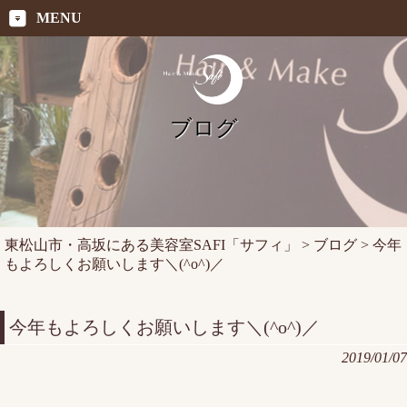
MENU
ブログ
東松山市・高坂にある美容室SAFI「サフィ」
>
ブログ
>
今年
もよろしくお願いします＼(^o^)／
今年もよろしくお願いします＼(^o^)／
2019/01/07